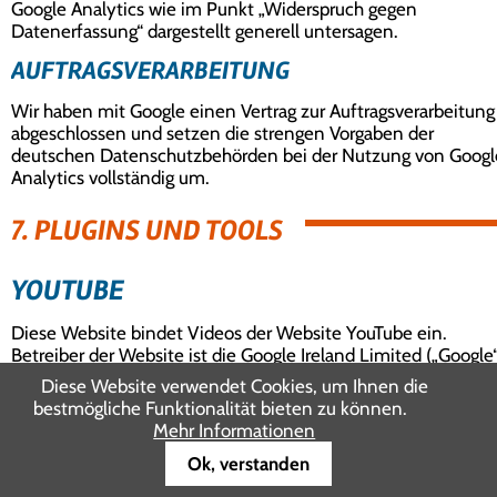
Google Analytics wie im Punkt „Widerspruch gegen
Datenerfassung“ dargestellt generell untersagen.
AUFTRAGSVERARBEITUNG
Wir haben mit Google einen Vertrag zur Auftragsverarbeitung
abgeschlossen und setzen die strengen Vorgaben der
deutschen Datenschutzbehörden bei der Nutzung von Googl
Analytics vollständig um.
7. PLUGINS UND TOOLS
YOUTUBE
Diese Website bindet Videos der Website YouTube ein.
Betreiber der Website ist die Google Ireland Limited („Google“
Gordon House, Barrow Street, Dublin 4, Irland.
Diese Website verwendet Cookies, um Ihnen die
bestmögliche Funktionalität bieten zu können.
Wenn Sie eine unserer Webseiten besuchen, auf denen
Mehr Informationen
YouTube eingebunden ist, wird eine Verbindung zu den Serv
von YouTube hergestellt. Dabei wird dem YouTube-Server
Ok, verstanden
mitgeteilt, welche unserer Seiten Sie besucht haben.