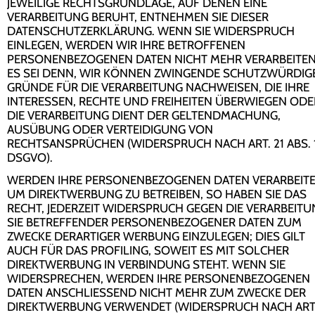
JEWEILIGE RECHTSGRUNDLAGE, AUF DENEN EINE
VERARBEITUNG BERUHT, ENTNEHMEN SIE DIESER
DATENSCHUTZERKLÄRUNG. WENN SIE WIDERSPRUCH
EINLEGEN, WERDEN WIR IHRE BETROFFENEN
PERSONENBEZOGENEN DATEN NICHT MEHR VERARBEITEN
ES SEI DENN, WIR KÖNNEN ZWINGENDE SCHUTZWÜRDIG
GRÜNDE FÜR DIE VERARBEITUNG NACHWEISEN, DIE IHRE
INTERESSEN, RECHTE UND FREIHEITEN ÜBERWIEGEN ODE
DIE VERARBEITUNG DIENT DER GELTENDMACHUNG,
AUSÜBUNG ODER VERTEIDIGUNG VON
RECHTSANSPRÜCHEN (WIDERSPRUCH NACH ART. 21 ABS. 
DSGVO).
WERDEN IHRE PERSONENBEZOGENEN DATEN VERARBEITE
UM DIREKTWERBUNG ZU BETREIBEN, SO HABEN SIE DAS
RECHT, JEDERZEIT WIDERSPRUCH GEGEN DIE VERARBEIT
SIE BETREFFENDER PERSONENBEZOGENER DATEN ZUM
ZWECKE DERARTIGER WERBUNG EINZULEGEN; DIES GILT
AUCH FÜR DAS PROFILING, SOWEIT ES MIT SOLCHER
DIREKTWERBUNG IN VERBINDUNG STEHT. WENN SIE
WIDERSPRECHEN, WERDEN IHRE PERSONENBEZOGENEN
DATEN ANSCHLIESSEND NICHT MEHR ZUM ZWECKE DER
DIREKTWERBUNG VERWENDET (WIDERSPRUCH NACH ART