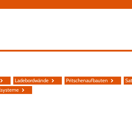
N
ü
Ladebordwände
Pritschenaufbauten
Sat
lsysteme